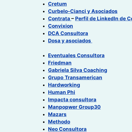
Cretum
Curbelo-Cianci y Asociados
Contrata
–
Perfil de LinkedIn de C
Convixion
DCA Consultora
Dosa y asociados
Eventuales Consultora
Friedman
Gabriela Silva Coaching
Grupo
Transamerican
Hardworking
Human Phi
Impacta consultora
Manpopwer Group30
Mazars
Methodo
Neo Consultora