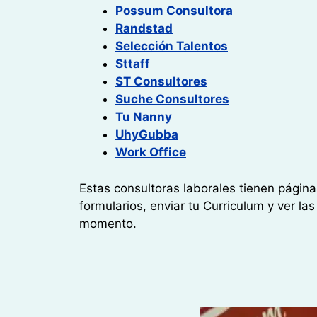
Possum Consultora
Randstad
Selección Talentos
Sttaff
ST Consultores
Suche Consultores
Tu Nanny
UhyGubba
Work Office
Estas consultoras laborales tienen págin
formularios, enviar tu Curriculum y ver la
momento.