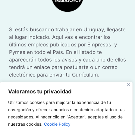
Si estás buscando trabajar en Uruguay, llegaste
al lugar indicado. Aquí vas a encontrar los
últimos empleos publicados por Empresas y
Pymes en todo el País. En el listado te
aparecerán todos los avisos y cada uno de ellos
tendrá un enlace para postularte o un correo
electrónico para enviar tu Currículum.
Valoramos tu privacidad
Política de Cookies
•
Política de Privacidad
•
Aviso Legal
Utilizamos cookies para mejorar la experiencia de tu
navegación y ofrecer anuncios o contenido adaptado a tus
necesidades. Al hacer clic en "Aceptar", aceptas el uso de
© 2026 Trabajos en Uruguay • Administrado
nuestras cookies.
Cookie Policy
por
TrabajoyCV
| 360 Digital Studio Uy