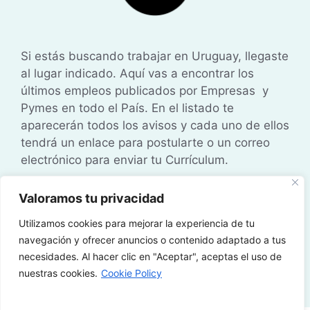
Si estás buscando trabajar en Uruguay, llegaste
al lugar indicado. Aquí vas a encontrar los
últimos empleos publicados por Empresas y
Pymes en todo el País. En el listado te
aparecerán todos los avisos y cada uno de ellos
tendrá un enlace para postularte o un correo
electrónico para enviar tu Currículum.
Valoramos tu privacidad
Política de Cookies
•
Política de Privacidad
•
Aviso Legal
Utilizamos cookies para mejorar la experiencia de tu
navegación y ofrecer anuncios o contenido adaptado a tus
necesidades. Al hacer clic en "Aceptar", aceptas el uso de
© 2026 Trabajos en Uruguay • Administrado
nuestras cookies.
Cookie Policy
por
TrabajoyCV
| 360 Digital Studio Uy